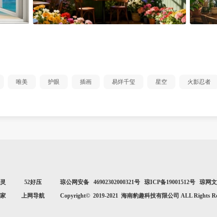
唯美
护眼
插画
易烊千玺
星空
火影忍者
灵
52好压
琼公网安备 46902302000321号 琼ICP备19001512号 琼网文[2
家
上网导航
Copyright© 2019-2021 海南豹趣科技有限公司 ALL Rights Res