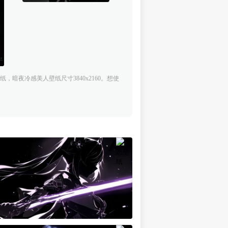
暗夜冷感美人壁纸尺寸3840x2160。想使