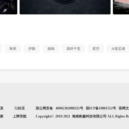
唯美
护眼
插画
易烊千玺
星空
火影忍者
灵
52好压
琼公网安备 46902302000321号 琼ICP备19001512号 琼网文[2
家
上网导航
Copyright© 2019-2021 海南豹趣科技有限公司 ALL Rights Res